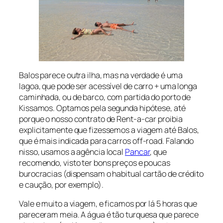
Balos parece outra ilha, mas na verdade é uma
lagoa, que pode ser acessível de carro + uma longa
caminhada, ou de barco, com partida do porto de
Kissamos. Optamos pela segunda hipótese, até
porque o nosso contrato de Rent-a-car proibia
explicitamente que fizessemos a viagem até Balos,
que é mais indicada para carros
off-road
. Falando
nisso, usamos a agência local
Pancar
, que
recomendo, visto ter bons preços e poucas
burocracias (dispensam o habitual cartão de crédito
e caução, por exemplo).
Vale e muito a viagem, e ficamos por lá 5 horas que
pareceram meia. A água é tão turquesa que parece