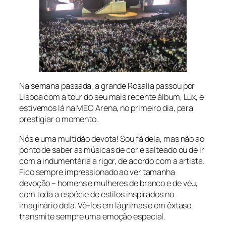
Na semana passada, a grande Rosalía passou por
Lisboa com a
tour
do seu mais recente álbum,
Lux
, e
estivemos lá na MEO Arena, no primeiro dia, para
prestigiar o momento.
Nós e uma multidão devota! Sou fã dela, mas não ao
ponto de saber as músicas de cor e salteado ou de ir
com a indumentária a rigor, de acordo com a artista.
Fico sempre impressionado ao ver tamanha
devoção – homens e mulheres de branco e de véu,
com toda a espécie de estilos inspirados no
imaginário dela. Vê-los em lágrimas e em êxtase
transmite sempre uma emoção especial.