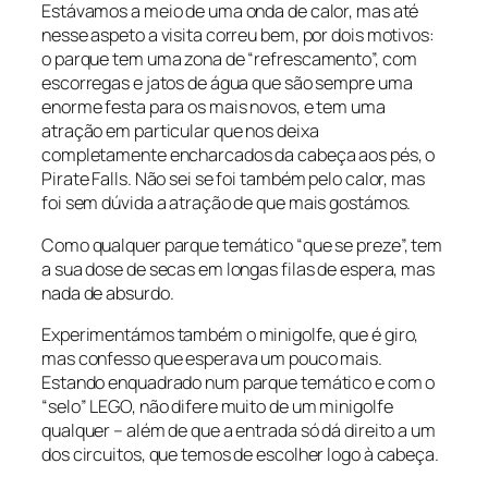
Estávamos a meio de uma onda de calor, mas até
nesse aspeto a visita correu bem, por dois motivos:
o parque tem uma zona de “refrescamento”, com
escorregas e jatos de água que são sempre uma
enorme festa para os mais novos, e tem uma
atração em particular que nos deixa
completamente encharcados da cabeça aos pés, o
Pirate Falls. Não sei se foi também pelo calor, mas
foi sem dúvida a atração de que mais gostámos.
Como qualquer parque temático “que se preze”, tem
a sua dose de secas em longas filas de espera, mas
nada de absurdo.
Experimentámos também o minigolfe, que é giro,
mas confesso que esperava um pouco mais.
Estando enquadrado num parque temático e com o
“selo” LEGO, não difere muito de um minigolfe
qualquer – além de que a entrada só dá direito a um
dos circuitos, que temos de escolher logo à cabeça.