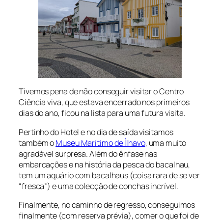
Tivemos pena de não conseguir visitar o Centro
Ciência viva, que estava encerrado nos primeiros
dias do ano, ficou na lista para uma futura visita.
Pertinho do Hotel e no dia de saída visitamos
também o
Museu Marítimo de Ílhavo
, uma muito
agradável surpresa. Além do ênfase nas
embarcações e na história da pesca do bacalhau,
tem um aquário com bacalhaus (coisa rara de se ver
“fresca”) e uma colecção de conchas incrível.
Finalmente, no caminho de regresso, conseguimos
finalmente (com reserva prévia), comer o que foi de