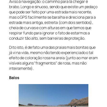
Aviso à navegação: o caminho para lá chegar é
brabo. Longo e sinuoso, sendo que existe um pedaço
que pode ser feito por uma estrada mais recente,
mas o GPS facilmente se baralha e direciona para a
estrada mais antiga, estreita (com dois sentidos),
cheia de curvas e com alturas em que temos que
respirar fundo para ignorar o fato de estarmos a
conduzir tão alto, sem barreiras de proteção.
Dito isto, é de fato uma das praias mais bonitas que
já vi na vida, mesmo não tendo experienciado o tal
efeito de coloração rosa na areia (junto ao mar eram
visíveis alguns “fragmentos” de rosa, mas não
inteiramente).
Balos