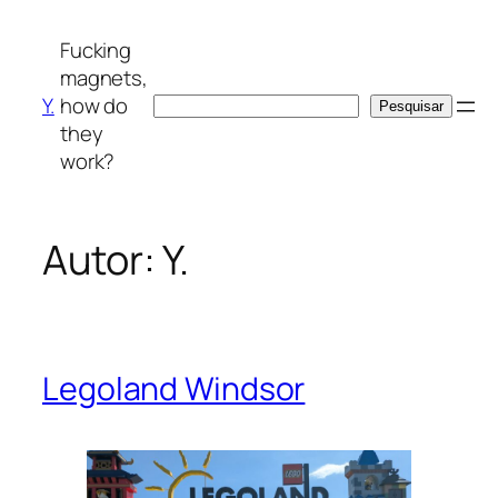
Saltar
para
Fucking
o
magnets,
conteúdo
Y.
how do
Pesquisar
Pesquisar
they
work?
Autor:
Y.
Legoland Windsor