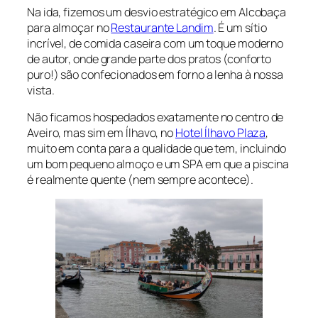
Na ida, fizemos um desvio estratégico em Alcobaça
para almoçar no
Restaurante Landim
. É um sítio
incrível, de comida caseira com um toque moderno
de autor, onde grande parte dos pratos (conforto
puro!) são confecionados em forno a lenha à nossa
vista.
Não ficamos hospedados exatamente no centro de
Aveiro, mas sim em Ílhavo, no
Hotel Ílhavo Plaza
,
muito em conta para a qualidade que tem, incluindo
um bom pequeno almoço e um SPA em que a piscina
é realmente quente (nem sempre acontece).