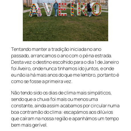
Tentando manter a tradição iniciada no ano
passado, arrancamos o ano com o pé na estrada.
Desta vez o destino escolhido para o dia 1 de Janeiro
foi Aveiro, onde nunca tinhamos ido juntos, e onde
eu não ia há mais anos do que me lembro, portanto é
como se fosse a primeira vez.
Não tendo sido os dias de clima mais simpáticos,
sendo que a chuva foi mais ou menos uma
constante, ainda assim acabamos por circular numa
boa contramão do clima: escapámos aos dilúvios
que caíram na nossa região e apanhámos um tempo
bem mais gerível.