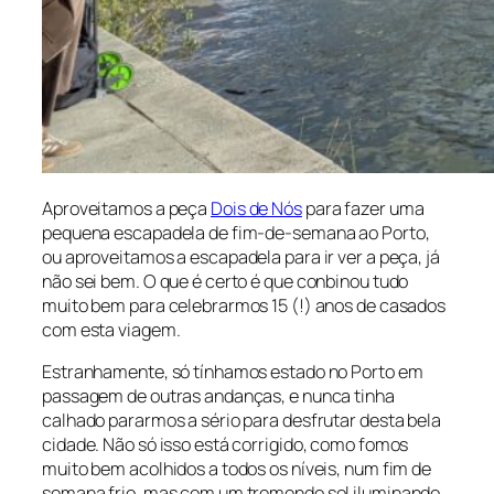
Aproveitamos a peça
Dois de Nós
para fazer uma
pequena escapadela de fim-de-semana ao Porto,
ou aproveitamos a escapadela para ir ver a peça, já
não sei bem. O que é certo é que conbinou tudo
muito bem para celebrarmos 15 (!) anos de casados
com esta viagem.
Estranhamente, só tínhamos estado no Porto em
passagem de outras andanças, e nunca tinha
calhado pararmos a sério para desfrutar desta bela
cidade. Não só isso está corrigido, como fomos
muito bem acolhidos a todos os níveis, num fim de
semana frio, mas com um tremendo sol iluminando