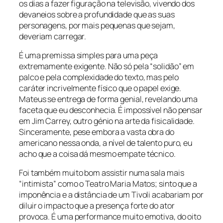
os dias a fazer figuração na televisão, vivendo dos
devaneios sobre a profundidade que as suas
personagens, por mais pequenas que sejam,
deveriam carregar.
É uma premissa simples para uma peça
extremamente exigente. Não só pela “solidão” em
palco e pela complexidade do texto, mas pelo
caráter incrivelmente físico que o papel exige.
Mateus se entrega de forma genial, revelando uma
faceta que eu desconhecia. É impossível não pensar
em Jim Carrey, outro génio na arte da fisicalidade.
Sinceramente, pese embora a vasta obra do
americano nessa onda, a nível de talento puro, eu
acho que a coisa dá mesmo empate técnico.
Foi também muito bom assistir numa sala mais
“intimista” como o Teatro Maria Matos; sinto que a
imponência e a distância de um Tivoli acabariam por
diluir o impacto que a presença forte do ator
provoca. É uma performance muito emotiva, do oito