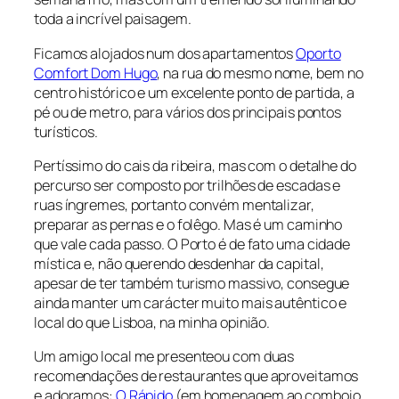
toda a incrível paisagem.
Ficamos alojados num dos apartamentos
Oporto
Comfort Dom Hugo
, na rua do mesmo nome, bem no
centro histórico e um excelente ponto de partida, a
pé ou de metro, para vários dos principais pontos
turísticos.
Pertíssimo do cais da ribeira, mas com o detalhe do
percurso ser composto por trilhões de escadas e
ruas íngremes, portanto convém mentalizar,
preparar as pernas e o folêgo. Mas é um caminho
que vale cada passo. O Porto é de fato uma cidade
mística e, não querendo desdenhar da capital,
apesar de ter também turismo massivo, consegue
ainda manter um carácter muito mais autêntico e
local do que Lisboa, na minha opinião.
Um amigo local me presenteou com duas
recomendações de restaurantes que aproveitamos
e adoramos:
O Rápido
(em homenagem ao comboio,