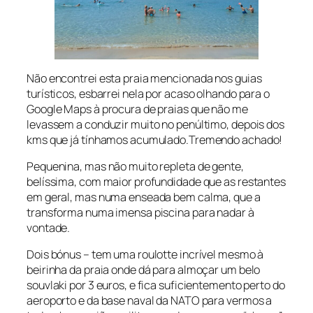
Não encontrei esta praia mencionada nos guias
turísticos, esbarrei nela por acaso olhando para o
Google Maps à procura de praias que não me
levassem a conduzir muito no penúltimo, depois dos
kms que já tínhamos acumulado.Tremendo achado!
Pequenina, mas não muito repleta de gente,
belíssima, com maior profundidade que as restantes
em geral, mas numa enseada bem calma, que a
transforma numa imensa piscina para nadar à
vontade.
Dois bónus – tem uma roulotte incrível mesmo à
beirinha da praia onde dá para almoçar um belo
souvlaki por 3 euros, e fica suficientemento perto do
aeroporto e da base naval da NATO para vermos a