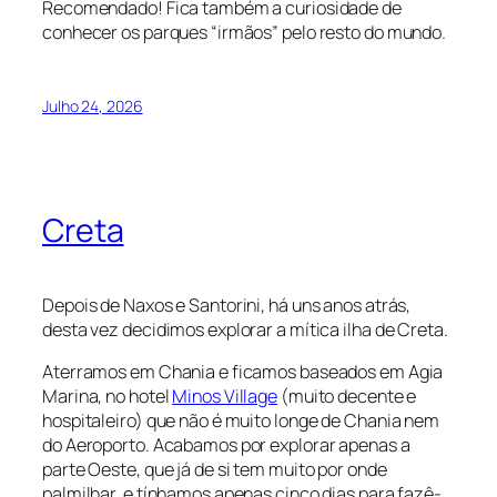
Recomendado! Fica também a curiosidade de
conhecer os parques “irmãos” pelo resto do mundo.
Julho 24, 2026
Creta
Depois de Naxos e Santorini, há uns anos atrás,
desta vez decidimos explorar a mítica ilha de Creta.
Aterramos em Chania e ficamos baseados em Agia
Marina, no hotel
Minos Village
(muito decente e
hospitaleiro) que não é muito longe de Chania nem
do Aeroporto. Acabamos por explorar apenas a
parte Oeste, que já de si tem muito por onde
palmilhar, e tínhamos apenas cinco dias para fazê-