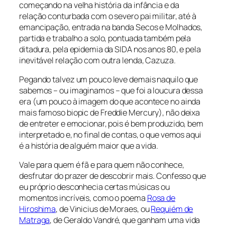
começando na velha história da infância e da
relação conturbada com o severo pai militar, até à
emancipação, entrada na banda Secos e Molhados,
partida e trabalho a solo, pontuada também pela
ditadura, pela epidemia da SIDA nos anos 80, e pela
inevitável relação com outra lenda, Cazuza.
Pegando talvez um pouco leve demais naquilo que
sabemos – ou imaginamos – que foi a loucura dessa
era (um pouco à imagem do que acontece no ainda
mais famoso
biopic
de Freddie Mercury), não deixa
de entreter e emocionar, pois é bem produzido, bem
interpretado e, no final de contas, o que vemos aqui
é a história de alguém maior que a vida.
Vale para quem é fã e para quem não conhece,
desfrutar do prazer de descobrir mais. Confesso que
eu próprio desconhecia certas músicas ou
momentos incríveis, como o poema
Rosa de
Hiroshima
, de Vinicius de Moraes, ou
Requiém de
Matraga
, de Geraldo Vandré, que ganham uma vida