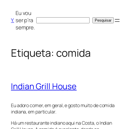
Saltar
para
Eu vou
o
Y.
ser p’ra
Pesquisar
Pesquisar
conteúdo
sempre.
Etiqueta:
comida
Indian Grill House
Eu adoro comer, em geral, e gosto muito de comida
indiana, em particular.
Há um restaurante indiano aqui na Costa, o Indian