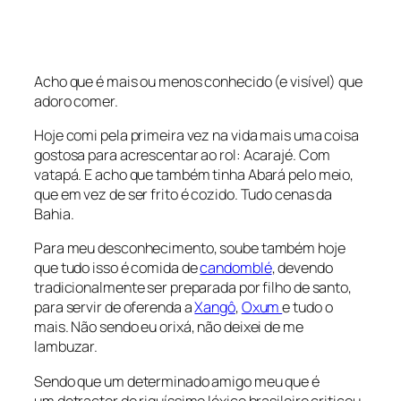
Acho que é mais ou menos conhecido (e visível) que
adoro comer.
Hoje comi pela primeira vez na vida mais uma coisa
gostosa para acrescentar ao rol: Acarajé. Com
vatapá. E acho que também tinha Abará pelo meio,
que em vez de ser frito é cozido. Tudo cenas da
Bahia.
Para meu desconhecimento, soube também hoje
que tudo isso é comida de
candomblé
, devendo
tradicionalmente ser preparada por filho de santo,
para servir de oferenda a
Xangô
,
Oxum
e tudo o
mais. Não sendo eu orixá, não deixei de me
lambuzar.
Sendo que um determinado amigo meu que é
um detractor do riquíssimo léxico brasileiro criticou