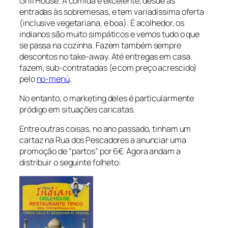
Grill House. A comida é excelente, desde as
entradas às sobremesas, e tem variadíssima oferta
(inclusive vegetariana, e boa). É acolhedor, os
indianos são muito simpáticos e vemos tudo o que
se passa na cozinha. Fazem também sempre
descontos no take-away. Até entregas em casa
fazem, sub-contratadas (e com preço acrescido)
pelo
no-menú
.
No entanto, o marketing deles é particularmente
pródigo em situações caricatas.
Entre outras coisas, no ano passado, tinham um
cartaz na Rua dos Pescadores a anunciar uma
promoção de “partos” por 6€. Agora andam a
distribuir o seguinte folheto: