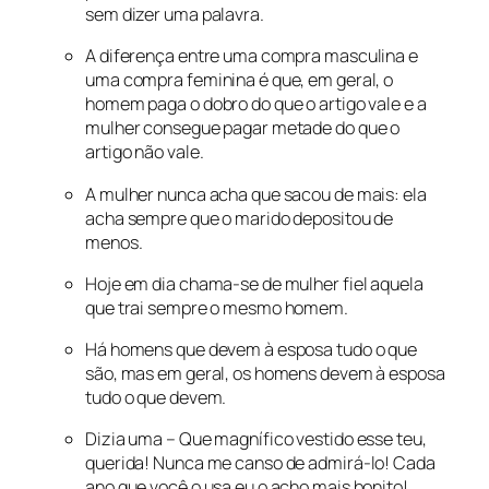
sem dizer uma palavra.
A diferença entre uma compra masculina e
uma compra feminina é que, em geral, o
homem paga o dobro do que o artigo vale e a
mulher consegue pagar metade do que o
artigo não vale.
A mulher nunca acha que sacou de mais: ela
acha sempre que o marido depositou de
menos.
Hoje em dia chama-se de mulher fiel aquela
que trai sempre o mesmo homem.
Há homens que devem à esposa tudo o que
são, mas em geral, os homens devem à esposa
tudo o que devem.
Dizia uma – Que magnífico vestido esse teu,
querida! Nunca me canso de admirá-lo! Cada
ano que você o usa eu o acho mais bonito!