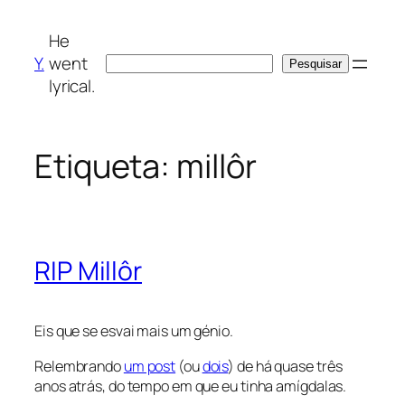
Saltar
para
He
o
Y.
went
Pesquisar
Pesquisar
conteúdo
lyrical.
Etiqueta:
millôr
RIP Millôr
Eis que se esvai mais um génio.
Relembrando
um post
(ou
dois
) de há quase três
anos atrás, do tempo em que eu tinha amígdalas.