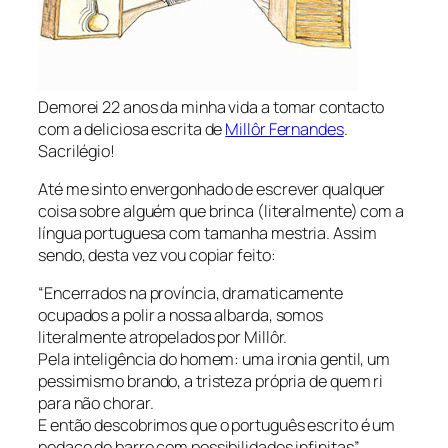
Demorei 22 anos da minha vida a tomar contacto
com a deliciosa escrita de
Millôr Fernandes
.
Sacrilégio!
Até me sinto envergonhado de escrever qualquer
coisa sobre alguém que brinca (literalmente) com a
língua portuguesa com tamanha mestria. Assim
sendo, desta vez vou copiar feito:
“Encerrados na província, dramaticamente
ocupados a polir a nossa albarda, somos
literalmente atropelados por Millôr.
Pela inteligência do homem: uma ironia gentil, um
pessimismo brando, a tristeza própria de quem ri
para não chorar.
E então descobrimos que o português escrito é um
pedaço de barro com possibilidades infinitas”.