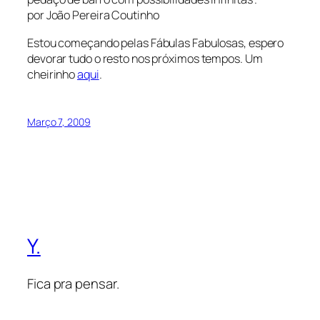
por João Pereira Coutinho
Estou começando pelas Fábulas Fabulosas, espero
devorar tudo o resto nos próximos tempos. Um
cheirinho
aqui
.
Março 7, 2009
Y.
Fica pra pensar.