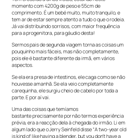
momento com 4200g de peso e 55cm de
comprimento. É um bebé muito, muito tranquilo, e
tem ar de estar sempre atento a tudo o que o rodeia.
Já vai distribuindo sorrisos, com maior frequência
para a progenitora, para gáudio desta!
Sermos pais de segunda viagem torna as coisas um
pouquinho mais fáceis, mas não completamente,
pois ele é bastante diferente da irmã, em vários
aspectos.
Se ela era presa de intestinos, ele caga como se não
houvesse amanhã. Se ela veio completamente
carequinha, ele surgiu cheio de cabelo por toda a
parte. E por aí vai.
Uma das coisas que temíamos
bastante precisamente por não termos experiência
prévia, era a reacção dela à chegada do irmão. Li em
algum lado que o Jerry Seinfeld disse “
A two-year old
is kind of like having a blender, but you don’t have a