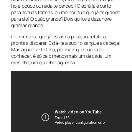
hoje pouco ou nada te percebi! O ecrã já é curto
para as tuas formas, ou melhor, tu é que já és grande
para ele! O quão grande? Dois quilos e dezanove
gramas grande.
Confirma-se que já estás na posição cefálica,
pronta a disparar. Está-te a subir o sangue à cabeça!
Mas aguenta-te filha, por mais que queira te
conhecer, é só pelo menos mais um de cada, um
mesinho, um quilinho, aguenta…