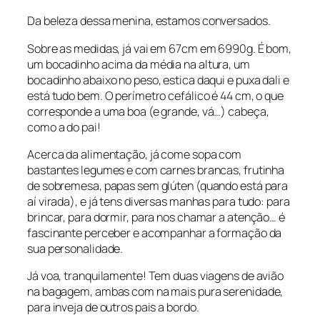
Da beleza dessa menina, estamos conversados.
Sobre as medidas, já vai em 67cm em 6990g. É bom,
um bocadinho acima da média na altura, um
bocadinho abaixo no peso, estica daqui e puxa dali e
está tudo bem. O perímetro cefálico é 44 cm, o que
corresponde a uma boa (e grande, vá…) cabeça,
como a do pai!
Acerca da alimentação, já come sopa com
bastantes legumes e com carnes brancas, frutinha
de sobremesa, papas sem glúten (quando está para
aí virada), e já tens diversas manhas para tudo: para
brincar, para dormir, para nos chamar a atenção… é
fascinante perceber e acompanhar a formação da
sua personalidade.
Já voa, tranquilamente! Tem duas viagens de avião
na bagagem, ambas com na mais pura serenidade,
para inveja de outros pais a bordo.