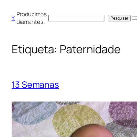
Saltar
para
Produzimos
Y.
Pesquisar
Pesquisar
o
diamantes.
conteúdo
Etiqueta:
Paternidade
13 Semanas