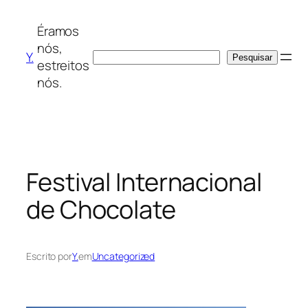
Saltar
para
Éramos
o
nós,
Y.
Pesquisar
Pesquisar
conteúdo
estreitos
nós.
Festival Internacional
de Chocolate
Escrito por
Y.
em
Uncategorized