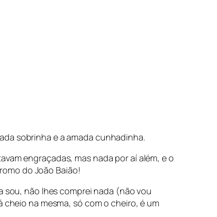
amada sobrinha e a amada cunhadinha.
tavam engraçadas, mas nada por aí além, e o
cromo do João Baião!
ta sou, não lhes comprei nada (não vou
lá cheio na mesma, só com o cheiro, é um