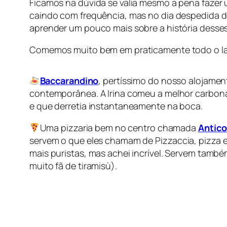
Ficamos na dúvida se valia mesmo a pena fazer 
caindo com frequência, mas no dia despedida dec
aprender um pouco mais sobre a história desse
Comemos muito bem em praticamente todo o lad
Baccarandino
, pertíssimo do nosso alojamen
contemporânea. A Irina comeu a melhor carbon
e que derretia instantaneamente na boca.
Uma pizzaria bem no centro chamada
Antico
servem o que eles chamam de
Pizzaccia
, pizza 
mais puristas, mas achei incrível. Servem també
muito fã de tiramisù).