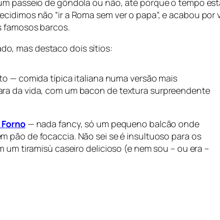
um passeio de gôndola ou não, até porque o tempo esta
idimos não “ir a Roma sem ver o papa”, e acabou por va
s famosos barcos.
o, mas destaco dois sítios:
to — comida típica italiana numa versão mais
ara da vida, com um bacon de textura surpreendente
 Forno
— nada fancy, só um pequeno balcão onde
em pão de focaccia. Não sei se é insultuoso para os
m um tiramisù caseiro delicioso (e nem sou – ou era –