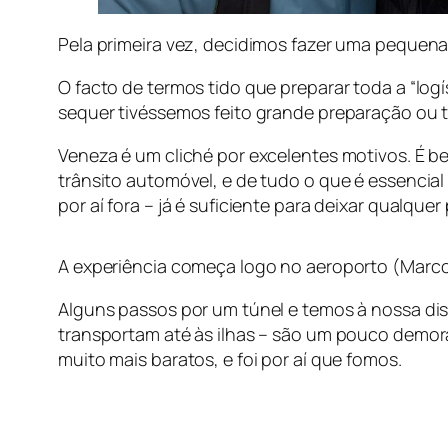
Pela primeira vez, decidimos fazer uma pequena 
O facto de termos tido que preparar toda a “log
sequer tivéssemos feito grande preparação ou t
Veneza é um cliché por excelentes motivos. É be
trânsito automóvel, e de tudo o que é essencial 
por aí fora – já é suficiente para deixar qualq
A experiência começa logo no aeroporto (Marc
Alguns passos por um túnel e temos à nossa dis
transportam até às ilhas – são um pouco demorad
muito mais baratos, e foi por aí que fomos.