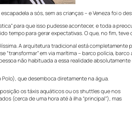
escapadela a sós, sem as crianças – e Veneza foi o des
ística” para que isso pudesse acontecer, e toda a preo
ido tempo para gerar expectativas. O que, no fim, teve
líssima. A arquitetura tradicional está completamente p
se “transformar” em via marítima – barco polícia, barco
uer pessoa não habituada a essa realidade absolutament
o Polo), que desemboca diretamente na água.
posição os táxis aquáticos ou os
shuttles
que nos
os (cerca de uma hora até à ilha “principal”), mas