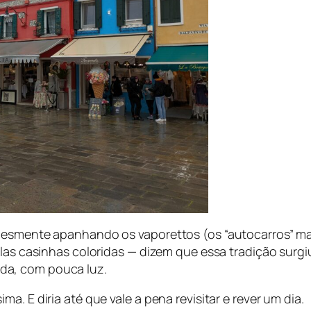
mplesmente apanhando os
vaporettos
(os “autocarros” ma
pelas casinhas coloridas — dizem que essa tradição sur
da, com pouca luz.
. E diria até que vale a pena revisitar e rever um dia.