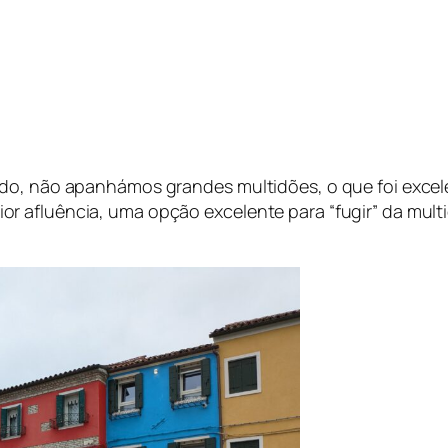
ndo, não apanhámos grandes multidões, o que foi excel
 afluência, uma opção excelente para “fugir” da multid