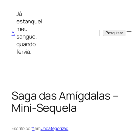
Saltar
para
Já
o
estanquei
conteúdo
meu
Y.
Pesquisar
Pesquisar
sangue,
quando
fervia.
Saga das Amígdalas –
Mini-Sequela
Escrito por
Y.
em
Uncategorized