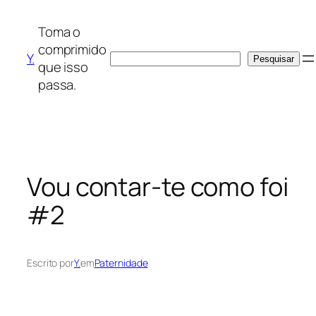
Saltar
para
Toma o
o
comprimido
Y.
Pesquisar
Pesquisar
conteúdo
que isso
passa.
Vou contar-te como foi
#2
Escrito por
Y.
em
Paternidade