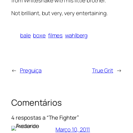
from Whitesnake with his little brother.
Not brilliant, but very, very entertaining.
bale
boxe
filmes
wahlberg
←
Preguiça
True Grit
→
Comentários
4 respostas a “The Fighter”
Março 10, 2011