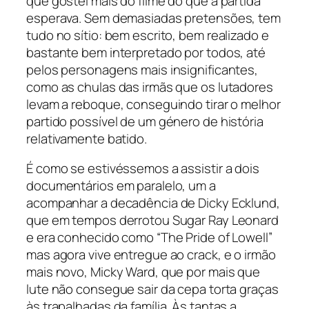
que gostei mais do filme do que à partida
esperava. Sem demasiadas pretensões, tem
tudo no sítio: bem escrito, bem realizado e
bastante bem interpretado por todos, até
pelos personagens mais insignificantes,
como as chulas das irmãs que os lutadores
levam a reboque, conseguindo tirar o melhor
partido possível de um género de história
relativamente batido.
É como se estivéssemos a assistir a dois
documentários em paralelo, um a
acompanhar a decadência de Dicky Ecklund,
que em tempos derrotou Sugar Ray Leonard
e era conhecido como “The Pride of Lowell”
mas agora vive entregue ao crack, e o irmão
mais novo, Micky Ward, que por mais que
lute não consegue sair da cepa torta graças
às trapalhadas da família. Às tantas a