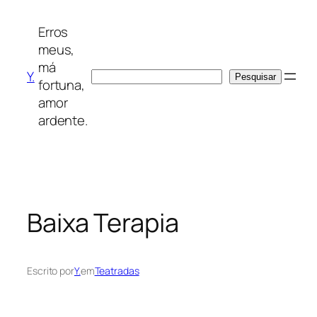
Saltar
para
Erros
o
meus,
conteúdo
má
Y.
Pesquisar
Pesquisar
fortuna,
amor
ardente.
Baixa Terapia
Escrito por
Y.
em
Teatradas