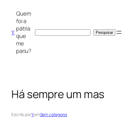
Saltar
para
Quem
o
foi a
conteúdo
pátria
Y.
Pesquisar
Pesquisar
que
me
pariu?
Há sempre um mas
Escrito por
Y.
em
Sem categoria