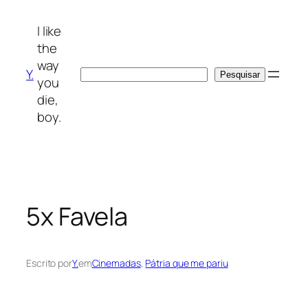
Saltar
para
I like
o
the
conteúdo
way
Y.
Pesquisar
Pesquisar
you
die,
boy.
5x Favela
Escrito por
Y.
em
Cinemadas
, 
Pátria que me pariu