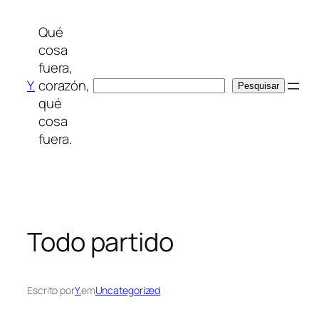
Saltar
para
Qué
o
cosa
conteúdo
fuera,
Y.
corazón,
Pesquisar
Pesquisar
qué
cosa
fuera.
Todo partido
Escrito por
Y.
em
Uncategorized