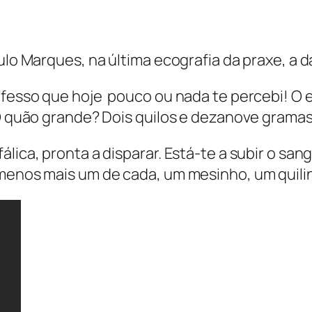
aulo Marques, na última ecografia da praxe, a 
nfesso que hoje pouco ou nada te percebi! O ec
 O quão grande? Dois quilos e dezanove grama
lica, pronta a disparar. Está-te a subir o san
o menos mais um de cada, um mesinho, um quil