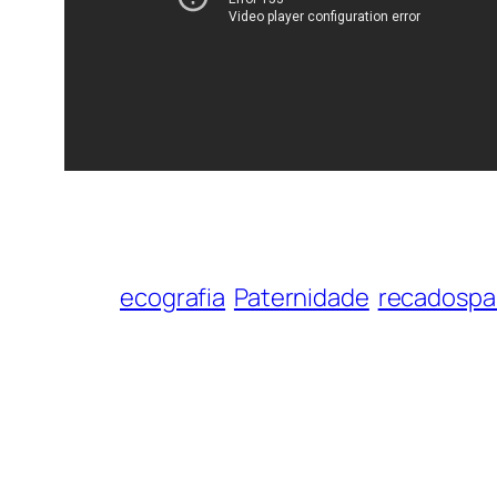
ecografia
Paternidade
recadospa