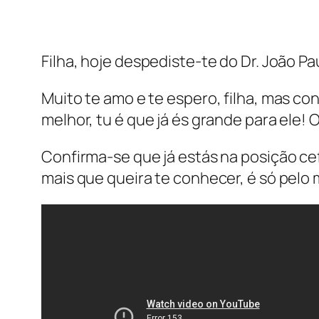
Filha, hoje despediste-te do Dr. João P
Muito te amo e te espero, filha, mas co
melhor, tu é que já és grande para ele!
Confirma-se que já estás na posição cefá
mais que queira te conhecer, é só pel