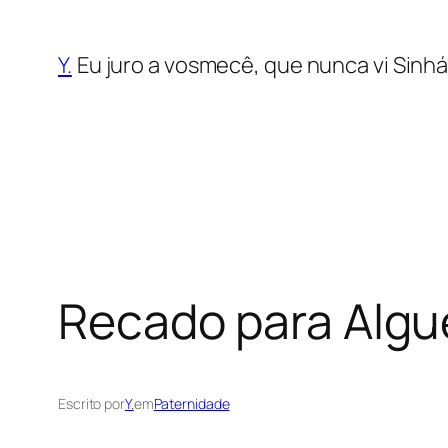
Saltar
para
Y.
Eu juro a vosmecê, que nunca vi Sinhá
o
conteúdo
Recado para Algu
Escrito por
Y.
em
Paternidade