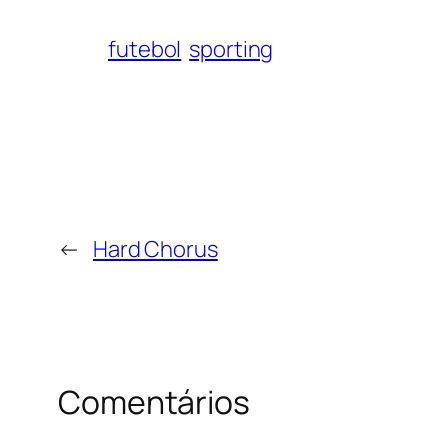
futebol
sporting
←
Hard Chorus
Comentários