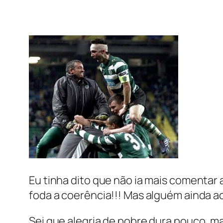
Eu tinha dito que não ia mais comentar
foda a coerência!!! Mas alguém ainda ac
Sei que alegria de pobre dura pouco, m