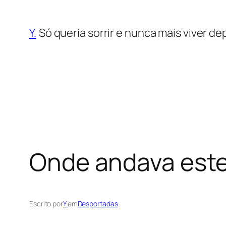
Saltar
para
Y.
Só queria sorrir e nunca mais viver dep
o
conteúdo
Onde andava este
Escrito por
Y.
em
Desportadas