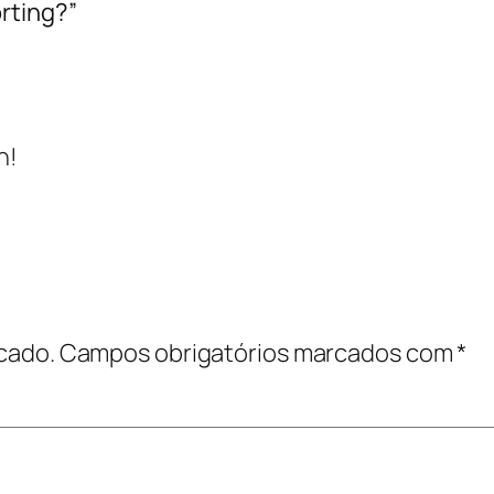
rting?”
n!
cado.
Campos obrigatórios marcados com
*