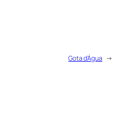
Gota d’Água
→