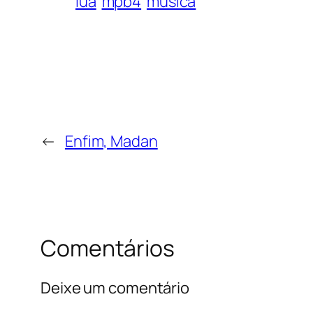
lua
mpb4
música
←
Enfim, Madan
Comentários
Deixe um comentário