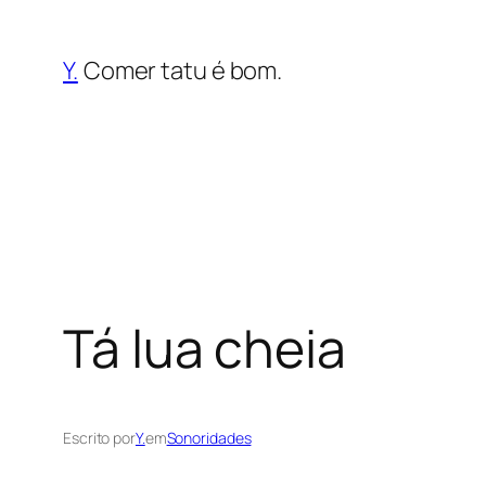
Saltar
para
Y.
Comer tatu é bom.
o
conteúdo
Tá lua cheia
Escrito por
Y.
em
Sonoridades