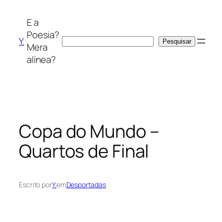
Saltar
para
E a
o
Poesia?
Y.
Pesquisar
Pesquisar
conteúdo
Mera
alínea?
Copa do Mundo –
Quartos de Final
Escrito por
Y.
em
Desportadas