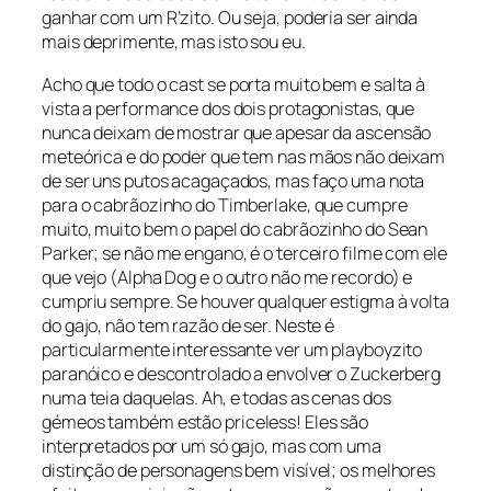
ganhar com um R’zito. Ou seja, poderia ser ainda
mais deprimente, mas isto sou eu.
Acho que todo o
cast
se porta muito bem e salta à
vista a performance dos dois protagonistas, que
nunca deixam de mostrar que apesar da ascensão
meteórica e do poder que tem nas mãos não deixam
de ser uns putos acagaçados, mas faço uma nota
para o cabrãozinho do Timberlake, que cumpre
muito, muito bem o papel do cabrãozinho do Sean
Parker; se não me engano, é o terceiro filme com ele
que vejo (Alpha Dog e o outro não me recordo) e
cumpriu sempre. Se houver qualquer estigma à volta
do gajo, não tem razão de ser. Neste é
particularmente interessante ver um playboyzito
paranóico e descontrolado a envolver o Zuckerberg
numa teia daquelas. Ah, e todas as cenas dos
gémeos também estão
priceless
! Eles são
interpretados por um só gajo, mas com uma
distinção de personagens bem visível; os melhores