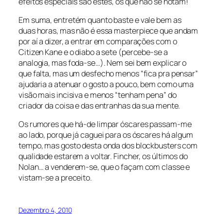
efeitos especiais são estes, os que não se notam!
Em suma, entretém quanto baste e vale bem as
duas horas, mas não é essa
masterpiece
que andam
por aí a dizer, a entrar em comparações com o
Citizen Kane e o diabo a sete (percebe-se a
analogia, mas foda-se…). Nem sei bem explicar o
que falta, mas um desfecho menos “fica pra pensar”
ajudaria a atenuar o gosto a pouco, bem como uma
visão mais incisiva e menos “tenham pena” do
criador da coisa e das entranhas da sua mente.
Os rumores que há-de limpar óscares passam-me
ao lado, porque já caguei para os óscares há algum
tempo, mas gosto desta onda dos blockbusters com
qualidade estarem a voltar. Fincher, os últimos do
Nolan… a venderem-se, que o façam com classe e
vistam-se a preceito.
Dezembro 4, 2010