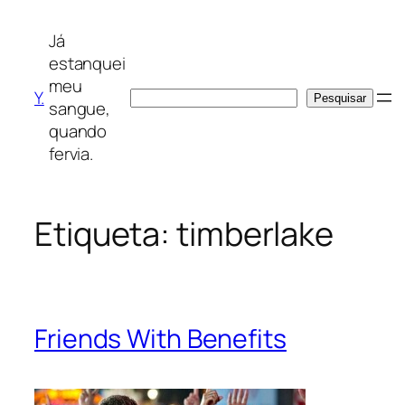
Saltar
para
Já
o
estanquei
conteúdo
meu
Y.
Pesquisar
Pesquisar
sangue,
quando
fervia.
Etiqueta:
timberlake
Friends With Benefits