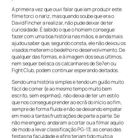
A primeira vez que ouvi falar que iam produzir este
filme torci o nariz, mas quando soube que era o
David Fincher a realizar, não pude deixar de ter
curiosidade. É sabido o que o homem consegue
fazer com uma boa história nas mãos, e ainda mais
ajudou saber que, segundo consta, ele não deixou os
visados meterem o bedelho no desenvolvimento. De
qualquer das formas, e à imagem dos seus últimos,
nem sequer belisca os calcanhares de Se7en ou
Fight Club, podem continuar esperando deitados.
Sendo uma história simples e tendo um guião muito
fácil de comer (e ao mesmo tempo muito bem
escrito, sem espinhas), não deixa de ter um estilo
que nos consegue prender ao ecrã do início ao fim,
sempre de forma fluida e não se deixando empatar
em meio a tantas frustrações de parte a parte. Se
não me engano, andaram a cortar ou a filmar aquilo
de modo a levar classificação PG-13; as cenas das
festas na faculdade e afins teriam tido muito a