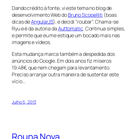
Dando crédito à fonte, vi este tema no blog de
desenvolvimento Web do
Bruno Scopelliti
(boas
dicas de
AngularJS
), e decidi “roubar”. Chama-se
Ryu e é da autoria da
Auttomatic
. Continua simples,
e permite que eu me estique um bocado mais nas
imagens e vídeos.
Esta mudança marca também a despedida dos
anúncios do Google. Em dois anos fiz míseros
19.48€, que nem chegam para levantamento.
Preciso arranjar outra maneira de sustentar este
vício…
Julho 5, 2013
Roupa Nova