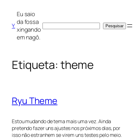
Saltar
para
Eu saio
o
da fossa
Y.
Pesquisar
Pesquisar
conteúdo
xingando
em nagô.
Etiqueta:
theme
Ryu Theme
Estou mudando de tema mais uma vez. Ainda
pretendo fazer uns ajustes nos próximos dias, por
isso não estranhem se virem uns testes pelo meio.