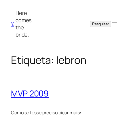
Saltar
para
Here
o
comes
Y.
Pesquisar
Pesquisar
conteúdo
the
bride.
Etiqueta:
lebron
MVP 2009
Como se fosse preciso picar mais: