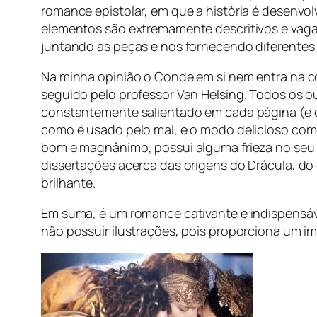
romance epistolar, em que a história é desenvol
elementos são extremamente descritivos e vagar
juntando as peças e nos fornecendo diferentes
Na minha opinião o Conde em si nem entra na co
seguido pelo professor Van Helsing. Todos os ou
constantemente salientado em cada página (e o
como é usado pelo mal, e o modo delicioso com
bom e magnânimo, possui alguma frieza no seu r
dissertações acerca das origens do Drácula, 
brilhante.
Em suma, é um romance cativante e indispensáv
não possuir ilustrações, pois proporciona um im