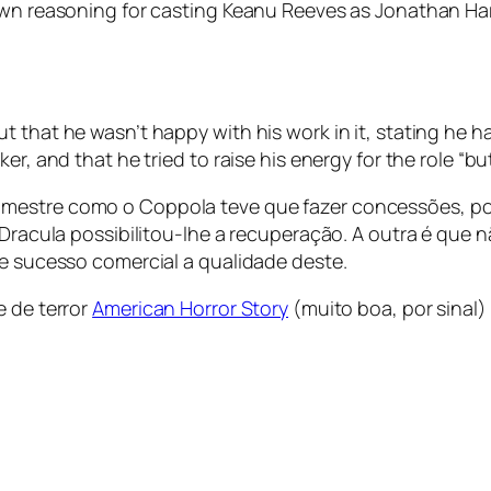
 own reasoning for casting Keanu Reeves as Jonathan Ha
t that he wasn’t happy with his work in it, stating he 
, and that he tried to raise his energy for the role “but 
 mestre como o Coppola teve que fazer concessões, po
e Dracula possibilitou-lhe a recuperação. A outra é que
de sucesso comercial a qualidade deste.
e de terror
American Horror Story
(muito boa, por sinal