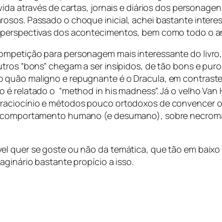
vida através de cartas, jornais e diários dos personagen
osos. Passado o choque inicial, achei bastante interes
 perspectivas dos acontecimentos, bem como todo o a
mpetição para personagem mais interessante do livro, 
tros “bons” chegam a ser insípidos, de tão bons e puro
 quão maligno e repugnante é o Dracula, em contraste
o é relatado o “method in his madness”. Já o velho Va
aciocínio e métodos pouco ortodoxos de convencer os r
do comportamento humano (e desumano), sobre necroman
el quer se goste ou não da temática, que tão em baixo
aginário bastante propício a isso.