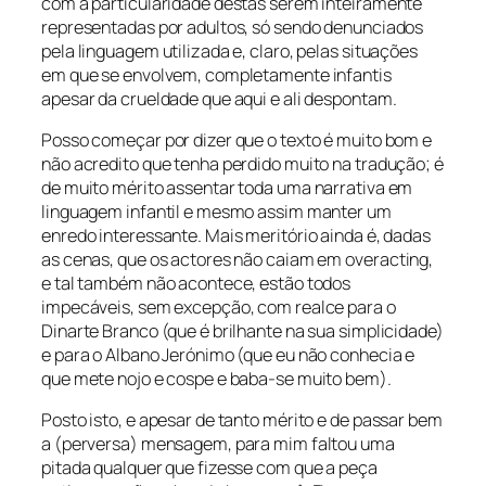
com a particularidade destas serem inteiramente
representadas por adultos, só sendo denunciados
pela linguagem utilizada e, claro, pelas situações
em que se envolvem, completamente infantis
apesar da crueldade que aqui e ali despontam.
Posso começar por dizer que o texto é muito bom e
não acredito que tenha perdido muito na tradução; é
de muito mérito assentar toda uma narrativa em
linguagem infantil e mesmo assim manter um
enredo interessante. Mais meritório ainda é, dadas
as cenas, que os actores não caiam em
overacting
,
e tal também não acontece, estão todos
impecáveis, sem excepção, com realce para o
Dinarte Branco (que é brilhante na sua simplicidade)
e para o Albano Jerónimo (que eu não conhecia e
que mete nojo e cospe e baba-se muito bem).
Posto isto, e apesar de tanto mérito e de passar bem
a (perversa) mensagem, para mim faltou uma
pitada qualquer que fizesse com que a peça