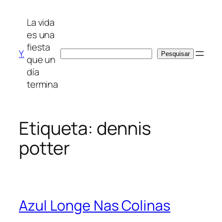
Saltar
para
La vida
o
es una
conteúdo
fiesta
Y.
Pesquisar
Pesquisar
que un
día
termina
Etiqueta:
dennis
potter
Azul Longe Nas Colinas