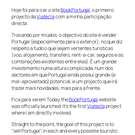
Hoje foi para o ar o
site
BookPortugal
, o primeiro
projecto da
Viatecla
com a minha participação
directa.
Trocando por miúdos, o objectivo do site é vender
Portugal (especialmente para o exterior), no que diz
respeito a tudo o que sejam vertentes turísticas
(voo, alojamento, transfers, rent-a-car, seguros e as
combinações existentes entre elas). É um grande
investimento numa altura complicada, num dos
sectores em que Portugal ainda possui grande (e
mal-aproveitado) potencial, e um projecto que irá
trazer mais novidades, mais para a frente.
Fica para verem.
Today the
BookPortugal
website
was officially launched. It’s the first
Viatecla
project
where I am directly involved.
Straight to the point, the goal of this project is to
“sell Portugal”, in each and every possible touristic