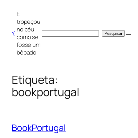
Saltar
para
E
o
tropeçou
conteúdo
no céu
Y.
Pesquisar
Pesquisar
como se
fosse um
bêbado.
Etiqueta:
bookportugal
BookPortugal